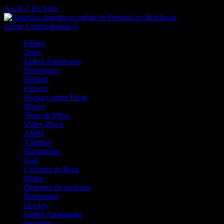
A a la Z
En Vivo
Entrar
Cuenta
Boleto
0
Fútbol
Tenis
Fútbol Americano
Baloncesto
Béisbol
eSports
Hockey sobre Hielo
Boxeo
Tenis de Mesa
Vóley Playa
AMM
Vóleibol
Balonmano
Golf
Ciclismo de Ruta
Motor
Deportes de invierno
Badminton
Hockey
Fútbol Australiano
Snooker