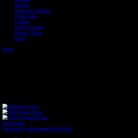
Dardos
Deportes Gaélicos
Fútbol Sala
Críquet
Rugby League
Rugby Union
Padel
Inicio
Error
ERROR 404 - NO SE HA ENCONTRADO EL
ARCHIVO
Lo sentimos pero no se ha podido localizar la página que estás
buscando. Es posible que hayas introducido una URL errónea o que
se haya producido un cambio en la dirección web. Para recibir
ayuda sobre la página a la que quieres acceder visita nuestro map
Jugar
Jugar
Jugar
Más juegos
Facebook
Twitter
Instagram
YouTube