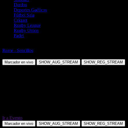
Dardos
Deportes Gaélicos
Fútbol Sala
Críquet
Rugby League
Rugby Union
Padel
Tenis
Rome - Sencillos
Emma Navarro vs Clara Tauson
Marcador en vivo
SHOW_AUG_STREAM
SHOW_REG_STREAM
Ir a Evento
Marcador en vivo
SHOW_AUG_STREAM
SHOW_REG_STREAM