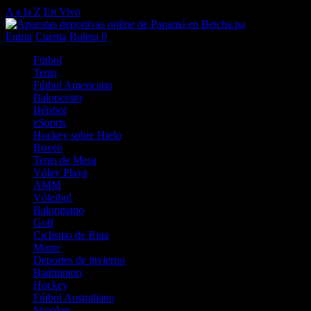
A a la Z
En Vivo
Entrar
Cuenta
Boleto
0
Fútbol
Tenis
Fútbol Americano
Baloncesto
Béisbol
eSports
Hockey sobre Hielo
Boxeo
Tenis de Mesa
Vóley Playa
AMM
Vóleibol
Balonmano
Golf
Ciclismo de Ruta
Motor
Deportes de invierno
Badminton
Hockey
Fútbol Australiano
Snooker