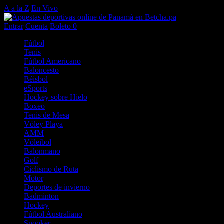
A a la Z
En Vivo
Entrar
Cuenta
Boleto
0
Fútbol
Tenis
Fútbol Americano
Baloncesto
Béisbol
eSports
Hockey sobre Hielo
Boxeo
Tenis de Mesa
Vóley Playa
AMM
Vóleibol
Balonmano
Golf
Ciclismo de Ruta
Motor
Deportes de invierno
Badminton
Hockey
Fútbol Australiano
Snooker