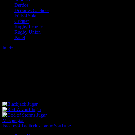
Dardos
Deportes Gaélicos
Fútbol Sala
Críquet
Rugby League
Rugby Union
Padel
Inicio
Error
ERROR 404 - NO SE HA ENCONTRADO EL
ARCHIVO
Lo sentimos pero no se ha podido localizar la página que estás
buscando. Es posible que hayas introducido una URL errónea o que
se haya producido un cambio en la dirección web. Para recibir
ayuda sobre la página a la que quieres acceder visita nuestro map
Jugar
Jugar
Jugar
Más juegos
Facebook
Twitter
Instagram
YouTube