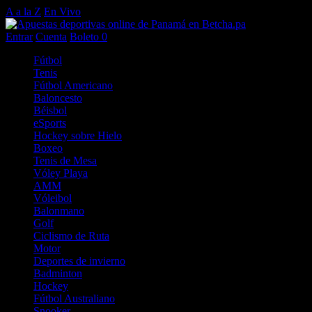
A a la Z
En Vivo
Entrar
Cuenta
Boleto
0
Fútbol
Tenis
Fútbol Americano
Baloncesto
Béisbol
eSports
Hockey sobre Hielo
Boxeo
Tenis de Mesa
Vóley Playa
AMM
Vóleibol
Balonmano
Golf
Ciclismo de Ruta
Motor
Deportes de invierno
Badminton
Hockey
Fútbol Australiano
Snooker