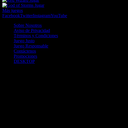
Jugar
Jugar
Más juegos
Facebook
Twitter
Instagram
YouTube
Sobre Nosotros
Aviso de Privacidad
Términos y Condiciones
Juego Justo
Juego Responsable
Contáctenos
Promociones
DESKTOP
Betcha.pa es operado por ONJOC, CORP. una compañía registrada
en la República de Panamá, autorizada y regulada por la Junta de
Control de Juegos de la Repúlblica de Panamá a través del Contrato
de Admnistración y Operación de Juegos de Suerte y Azar a través
de Internet No. JCJ-03-2020, debidamente refrendado por la
Contraloría de la República de Panamá el día 15 de junio de 2020
con oficinas en Urbanización Costa del Este, PH Plaza Real,
Oficina 403, Corregimiento de Juan Díaz, República de Panamá,
localizables al telefóno +(507) 304-8693 y correo electrónico
info@onjoc.com