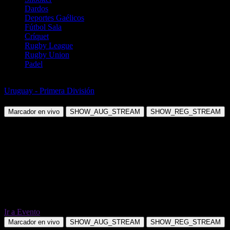
Dardos
Deportes Gaélicos
Fútbol Sala
Críquet
Rugby League
Rugby Union
Padel
Fútbol
Uruguay - Primera División
Montevideo City Torque vs Progreso
Marcador en vivo
SHOW_AUG_STREAM
SHOW_REG_STREAM
Ir a Evento
Marcador en vivo
SHOW_AUG_STREAM
SHOW_REG_STREAM