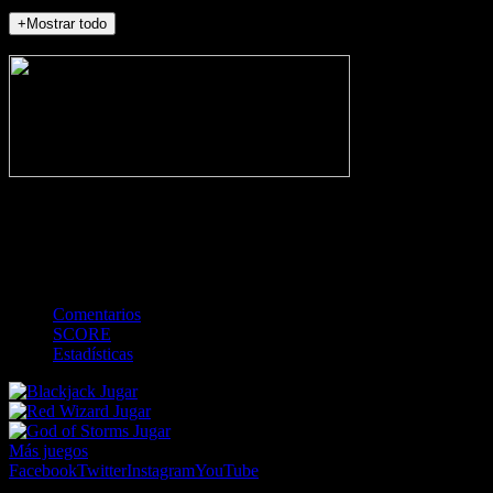
+Mostrar todo
NO_INCIDENTS
-
Gol
Tarjeta amarilla
Roja
Córner
Penalti
FKIC
Sustitución
0
-
-
-
-
-
-
0
-
-
-
-
-
-
Comentarios
SCORE
Estadísticas
Jugar
Jugar
Jugar
Más juegos
Facebook
Twitter
Instagram
YouTube