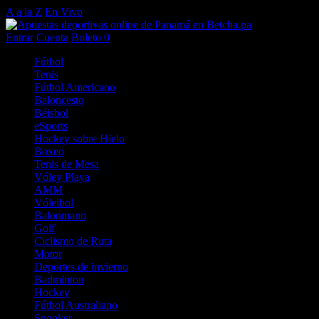
A a la Z
En Vivo
Entrar
Cuenta
Boleto
0
Fútbol
Tenis
Fútbol Americano
Baloncesto
Béisbol
eSports
Hockey sobre Hielo
Boxeo
Tenis de Mesa
Vóley Playa
AMM
Vóleibol
Balonmano
Golf
Ciclismo de Ruta
Motor
Deportes de invierno
Badminton
Hockey
Fútbol Australiano
Snooker