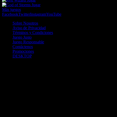
Jugar
Jugar
Más juegos
Facebook
Twitter
Instagram
YouTube
Sobre Nosotros
Aviso de Privacidad
Términos y Condiciones
Juego Justo
Juego Responsable
Contáctenos
Promociones
DESKTOP
Betcha.pa es operado por ONJOC, CORP. una compañía registrada
en la República de Panamá, autorizada y regulada por la Junta de
Control de Juegos de la Repúlblica de Panamá a través del Contrato
de Admnistración y Operación de Juegos de Suerte y Azar a través
de Internet No. JCJ-03-2020, debidamente refrendado por la
Contraloría de la República de Panamá el día 15 de junio de 2020
con oficinas en Urbanización Costa del Este, PH Plaza Real,
Oficina 403, Corregimiento de Juan Díaz, República de Panamá,
localizables al telefóno +(507) 304-8693 y correo electrónico
info@onjoc.com