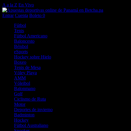
A a la Z
En Vivo
Entrar
Cuenta
Boleto
0
Fútbol
Tenis
Fútbol Americano
Baloncesto
Béisbol
eSports
Hockey sobre Hielo
Boxeo
Tenis de Mesa
Vóley Playa
AMM
Vóleibol
Balonmano
Golf
Ciclismo de Ruta
Motor
Deportes de invierno
Badminton
Hockey
Fútbol Australiano
Snooker