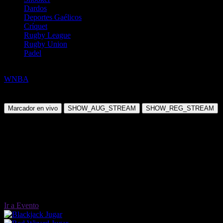
Dardos
Deportes Gaélicos
Críquet
Rugby League
Rugby Union
Padel
Baloncesto
WNBA
Minnesota Lynx @ Seattle Storm
Miércoles, 11 Jun 2025 21:00:00
Marcador en vivo
SHOW_AUG_STREAM
SHOW_REG_STREAM
Ir a Evento
Jugar