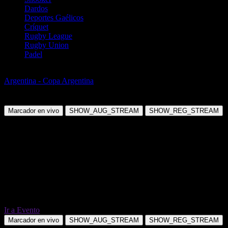
Dardos
Deportes Gaélicos
Críquet
Rugby League
Rugby Union
Padel
Fútbol
Argentina - Copa Argentina
CA Belgrano vs Defensores de
Belgrano
Marcador en vivo
SHOW_AUG_STREAM
SHOW_REG_STREAM
Ir a Evento
Marcador en vivo
SHOW_AUG_STREAM
SHOW_REG_STREAM