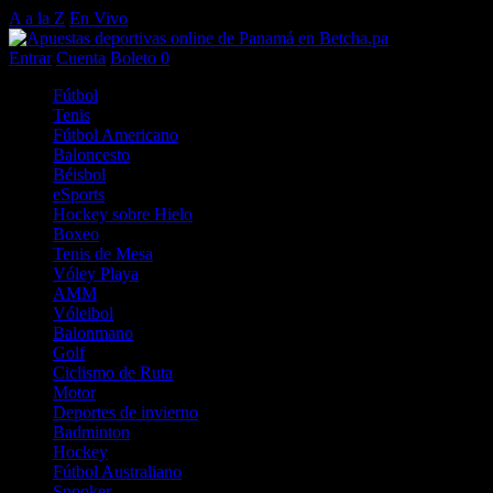
A a la Z
En Vivo
Entrar
Cuenta
Boleto
0
Fútbol
Tenis
Fútbol Americano
Baloncesto
Béisbol
eSports
Hockey sobre Hielo
Boxeo
Tenis de Mesa
Vóley Playa
AMM
Vóleibol
Balonmano
Golf
Ciclismo de Ruta
Motor
Deportes de invierno
Badminton
Hockey
Fútbol Australiano
Snooker