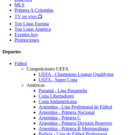
MLS
Primera A Colombia
TV en vivo 📺
Top Ligas Europa
Top Ligas America
Eventos hoy
Promociones
Deportes
Fútbol
Competiciones UEFA
UEFA - Champions League Qualifying
UEFA - Super Copa
Américas
Panamá - Liga Panameña
Copa Libertadores
Copa Sudamericana
Argentina - Liga Profesional de Fútbol
Argentina - Primera Nacional
Argentina - Primera C
Argentina - Primera Division Reserves
Argentina - Primera B Metropolitana
Bolivia - Liga de Fútbol Profesional