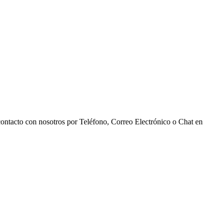
n contacto con nosotros por Teléfono, Correo Electrónico o Chat en