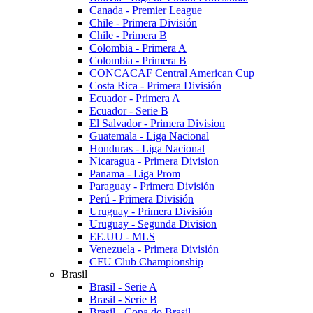
Canada - Premier League
Chile - Primera División
Chile - Primera B
Colombia - Primera A
Colombia - Primera B
CONCACAF Central American Cup
Costa Rica - Primera División
Ecuador - Primera A
Ecuador - Serie B
El Salvador - Primera Division
Guatemala - Liga Nacional
Honduras - Liga Nacional
Nicaragua - Primera Division
Panama - Liga Prom
Paraguay - Primera División
Perú - Primera División
Uruguay - Primera División
Uruguay - Segunda Division
EE.UU - MLS
Venezuela - Primera División
CFU Club Championship
Brasil
Brasil - Serie A
Brasil - Serie B
Brasil - Copa do Brasil