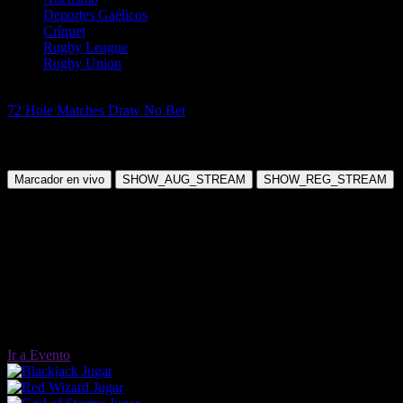
Deportes Gaélicos
Críquet
Rugby League
Rugby Union
Golf
72 Hole Matches Draw No Bet
Joaquin Niemann vs Viktor
Hovland
Jueves, 12 Jun 2025 12:25:00
Marcador en vivo
SHOW_AUG_STREAM
SHOW_REG_STREAM
Ir a Evento
Jugar
Jugar