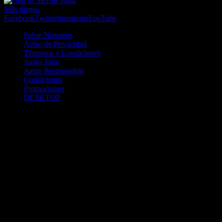
Jugar
Más juegos
Facebook
Twitter
Instagram
YouTube
Sobre Nosotros
Aviso de Privacidad
Términos y Condiciones
Juego Justo
Juego Responsable
Contáctenos
Promociones
DESKTOP
Betcha.pa es operado por ONJOC, CORP. una compañía registrada
en la República de Panamá, autorizada y regulada por la Junta de
Control de Juegos de la Repúlblica de Panamá a través del Contrato
de Admnistración y Operación de Juegos de Suerte y Azar a través
de Internet No. JCJ-03-2020, debidamente refrendado por la
Contraloría de la República de Panamá el día 15 de junio de 2020
con oficinas en Urbanización Costa del Este, PH Plaza Real,
Oficina 403, Corregimiento de Juan Díaz, República de Panamá,
localizables al telefóno +(507) 304-8693 y correo electrónico
info@onjoc.com
SPACEWONDER HOLDINGS LIMITED es una filial europea de