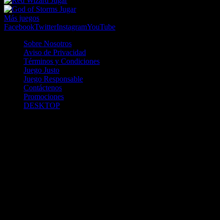
Jugar
Jugar
Más juegos
Facebook
Twitter
Instagram
YouTube
Sobre Nosotros
Aviso de Privacidad
Términos y Condiciones
Juego Justo
Juego Responsable
Contáctenos
Promociones
DESKTOP
Betcha.pa es operado por ONJOC, CORP. una compañía registrada
en la República de Panamá, autorizada y regulada por la Junta de
Control de Juegos de la Repúlblica de Panamá a través del Contrato
de Admnistración y Operación de Juegos de Suerte y Azar a través
de Internet No. JCJ-03-2020, debidamente refrendado por la
Contraloría de la República de Panamá el día 15 de junio de 2020
con oficinas en Urbanización Costa del Este, PH Plaza Real,
Oficina 403, Corregimiento de Juan Díaz, República de Panamá,
localizables al telefóno +(507) 304-8693 y correo electrónico
info@onjoc.com