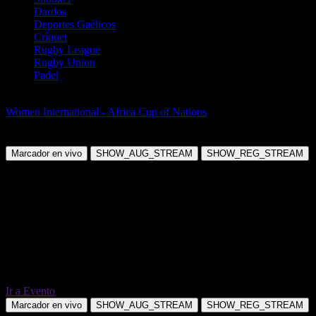
Dardos
Deportes Gaélicos
Críquet
Rugby League
Rugby Union
Padel
Fútbol
Women International - Africa Cup of Nations
Senegal (W) vs
Congo DR (W)
Marcador en vivo
SHOW_AUG_STREAM
SHOW_REG_STREAM
Ir a Evento
Marcador en vivo
SHOW_AUG_STREAM
SHOW_REG_STREAM