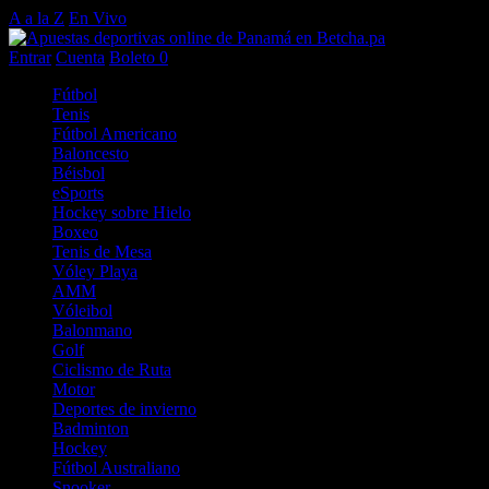
A a la Z
En Vivo
Entrar
Cuenta
Boleto
0
Fútbol
Tenis
Fútbol Americano
Baloncesto
Béisbol
eSports
Hockey sobre Hielo
Boxeo
Tenis de Mesa
Vóley Playa
AMM
Vóleibol
Balonmano
Golf
Ciclismo de Ruta
Motor
Deportes de invierno
Badminton
Hockey
Fútbol Australiano
Snooker