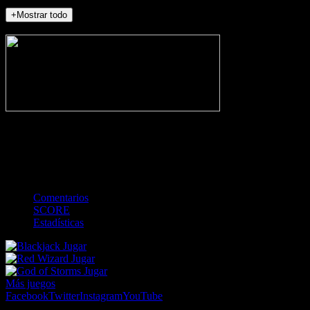
+Mostrar todo
NO_INCIDENTS
-
Gol
Tarjeta amarilla
Roja
Córner
Penalti
FKIC
Sustitución
0
-
-
-
-
-
-
0
-
-
-
-
-
-
Comentarios
SCORE
Estadísticas
Jugar
Jugar
Jugar
Más juegos
Facebook
Twitter
Instagram
YouTube