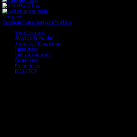
Jugar
Jugar
Jugar
Más juegos
Facebook
Twitter
Instagram
YouTube
Sobre Nosotros
Aviso de Privacidad
Términos y Condiciones
Juego Justo
Juego Responsable
Contáctenos
Promociones
DESKTOP
Betcha.pa es operado por ONJOC, CORP. una compañía registrada
en la República de Panamá, autorizada y regulada por la Junta de
Control de Juegos de la Repúlblica de Panamá a través del Contrato
de Admnistración y Operación de Juegos de Suerte y Azar a través
de Internet No. JCJ-03-2020, debidamente refrendado por la
Contraloría de la República de Panamá el día 15 de junio de 2020
con oficinas en Urbanización Costa del Este, PH Plaza Real,
Oficina 403, Corregimiento de Juan Díaz, República de Panamá,
localizables al telefóno +(507) 304-8693 y correo electrónico
info@onjoc.com