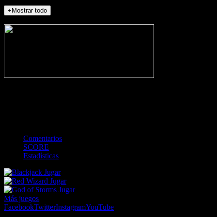
+Mostrar todo
NO_INCIDENTS
-
Gol
Tarjeta amarilla
Roja
Córner
Penalti
FKIC
Sustitución
0
-
-
-
-
-
-
0
-
-
-
-
-
-
Comentarios
SCORE
Estadísticas
Jugar
Jugar
Jugar
Más juegos
Facebook
Twitter
Instagram
YouTube