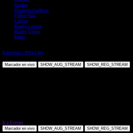
Dardos
Deportes Gaélicos
Fútbol Sala
Críquet
Rugby League
Rugby Union
Padel
Fútbol
Eslovenia - Prva Liga
NK Radomlje vs NK Domzale
Marcador en vivo
SHOW_AUG_STREAM
SHOW_REG_STREAM
Ir a Evento
Marcador en vivo
SHOW_AUG_STREAM
SHOW_REG_STREAM