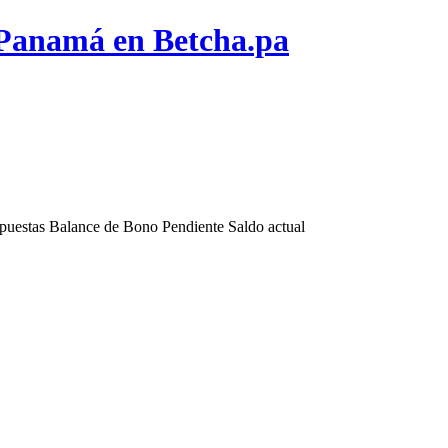
puestas
Balance de Bono Pendiente
Saldo actual