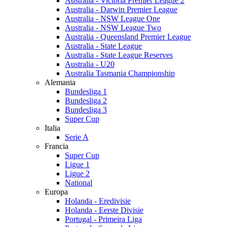
Australia - Victoria Premier League 2
Australia - Darwin Premier League
Australia - NSW League One
Australia - NSW League Two
Australia - Queensland Premier League
Australia - State League
Australia - State League Reserves
Australia - U20
Australia Tasmania Championship
Alemania
Bundesliga 1
Bundesliga 2
Bundesliga 3
Super Cup
Italia
Serie A
Francia
Super Cup
Ligue 1
Ligue 2
National
Europa
Holanda - Eredivisie
Holanda - Eerste Divisie
Portugal - Primeira Liga