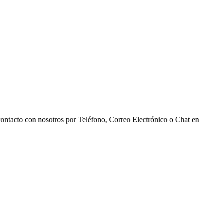
n contacto con nosotros por Teléfono, Correo Electrónico o Chat en