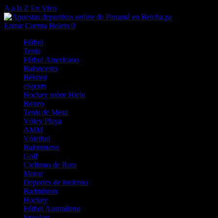
A a la Z
En Vivo
Entrar
Cuenta
Boleto
0
Fútbol
Tenis
Fútbol Americano
Baloncesto
Béisbol
eSports
Hockey sobre Hielo
Boxeo
Tenis de Mesa
Vóley Playa
AMM
Vóleibol
Balonmano
Golf
Ciclismo de Ruta
Motor
Deportes de invierno
Badminton
Hockey
Fútbol Australiano
Snooker