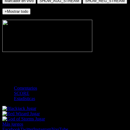
Marcador en vivo
SHOW_AUG_STREAM
SHOW_REG_STREAM
+Mostrar todo
NO_INCIDENTS
-
Gol
Tarjeta amarilla
Roja
Córner
Penalti
FKIC
Sustitución
0
-
-
-
-
-
-
0
-
-
-
-
-
-
Comentarios
SCORE
Estadísticas
Jugar
Jugar
Jugar
Más juegos
Facebook
Twitter
Instagram
YouTube