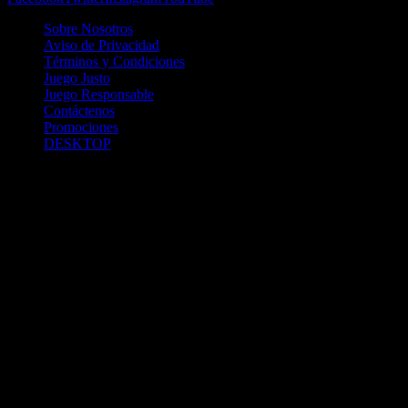
Sobre Nosotros
Aviso de Privacidad
Términos y Condiciones
Juego Justo
Juego Responsable
Contáctenos
Promociones
DESKTOP
Betcha.pa es operado por ONJOC, CORP. una compañía registrada
en la República de Panamá, autorizada y regulada por la Junta de
Control de Juegos de la Repúlblica de Panamá a través del Contrato
de Admnistración y Operación de Juegos de Suerte y Azar a través
de Internet No. JCJ-03-2020, debidamente refrendado por la
Contraloría de la República de Panamá el día 15 de junio de 2020
con oficinas en Urbanización Costa del Este, PH Plaza Real,
Oficina 403, Corregimiento de Juan Díaz, República de Panamá,
localizables al telefóno +(507) 304-8693 y correo electrónico
info@onjoc.com
SPACEWONDER HOLDINGS LIMITED es una filial europea de
Onjoc Corp., debidamente registrada en Chipre, con oficinas en 1
Katalanou, Piso: 1 °, Piso: 101, Aglantzia, Nicosia, 2121, CHIPRE,