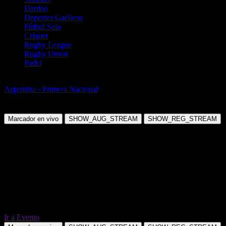
Dardos
Deportes Gaélicos
Fútbol Sala
Críquet
Rugby League
Rugby Union
Padel
Fútbol
Argentina - Primera Nacional
Chacarita Juniors vs Estudiantes de
Buenos Aires
Marcador en vivo
SHOW_AUG_STREAM
SHOW_REG_STREAM
Ir a Evento