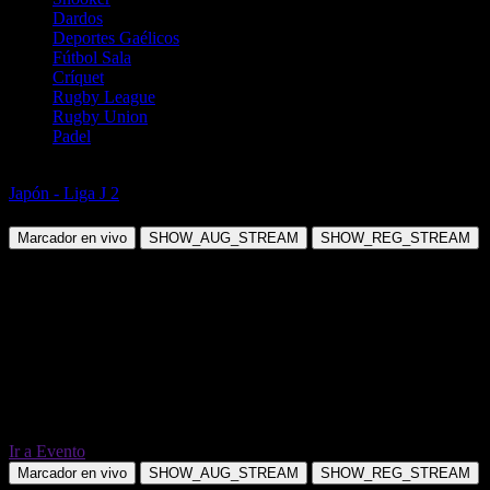
Dardos
Deportes Gaélicos
Fútbol Sala
Críquet
Rugby League
Rugby Union
Padel
Fútbol
Japón - Liga J 2
V-Varen Nagasaki vs Vegalta Sendai
Marcador en vivo
SHOW_AUG_STREAM
SHOW_REG_STREAM
Ir a Evento
Marcador en vivo
SHOW_AUG_STREAM
SHOW_REG_STREAM