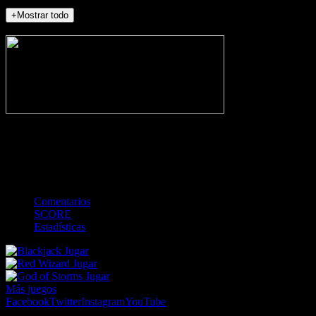
+Mostrar todo
NO_INCIDENTS
-
Gol
Tarjeta amarilla
Roja
Córner
Penalti
FKIC
Sustitución
0
-
-
-
-
-
-
0
-
-
-
-
-
-
Comentarios
SCORE
Estadísticas
Jugar
Jugar
Jugar
Más juegos
Facebook
Twitter
Instagram
YouTube