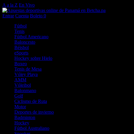
A a la Z
En Vivo
Entrar
Cuenta
Boleto
0
Fútbol
Tenis
Fútbol Americano
Baloncesto
Béisbol
eSports
Hockey sobre Hielo
Boxeo
Tenis de Mesa
Vóley Playa
AMM
Vóleibol
Balonmano
Golf
Ciclismo de Ruta
Motor
Deportes de invierno
Badminton
Hockey
Fútbol Australiano
Snooker