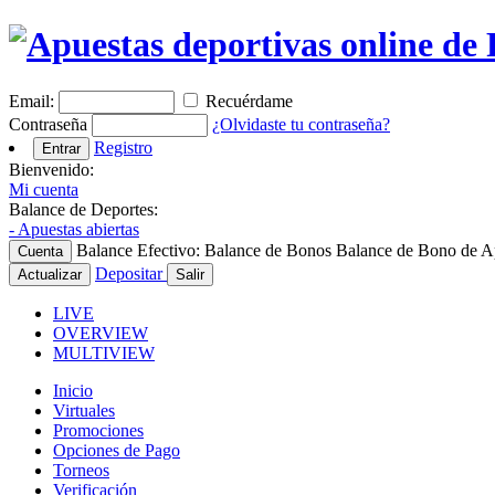
Email:
Recuérdame
Contraseña
¿Olvidaste tu contraseña?
Registro
Bienvenido:
Mi cuenta
Balance de Deportes
:
-
Apuestas abiertas
Balance Efectivo:
Balance de Bonos
Balance de Bono de A
Cuenta
Depositar
Actualizar
Salir
LIVE
OVERVIEW
MULTIVIEW
Inicio
Virtuales
Promociones
Opciones de Pago
Torneos
Verificación