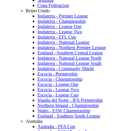
Segunda
Copa Federacion
Reino Unido
Inglaterra - Premier League
Inglaterra - Championship
Inglaterra - League One
Inglaterra - League Two
Inglaterra - EFL Cup
Inglaterra - National League
Inglaterra - Northern Premier League
England - Southern Central League
Inglaterra - National League North
Inglaterra - National League South
Inglaterra - Community Shield
Escocia - Premiership
Escocia - Championship
Escocia - League One
Escocia - League Two
Escocia - League Cup
Irlanda del Norte - IFA Premiership
Northern Ireland - Championship
Wales - FAW Championship
England - Southern South League
Australia
Australia - FFA Cup