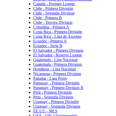
Canada - Premier League
Chile - Primera División
Chile - Segunda Division
Chile - Primera B
Chile - Tercera Division
Colombia - Primera A
Costa Rica - Primera División
Costa Rica - Liga de Ascenso
Ecuador - Primera A
Ecuador - Serie B
El Salvador - Primera Division
El Salvador - Reserve League
Guatemala - Liga Nacional
Guatemala - Primera Division
Honduras - Liga Nacional
Nicaragua - Primera Division
Panama - Liga Prom
Paraguay - Primera División
Paraguay - Primera Division B
Perú - Primera División
Peru - Segunda Division
Uruguay - Primera División
Uruguay - Segunda Division
EE.UU - MLS
USA - USL Championship