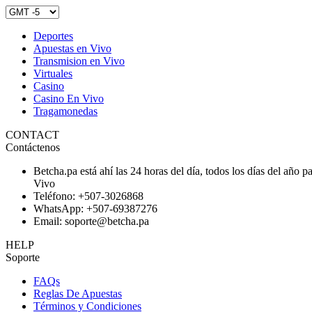
Deportes
Apuestas en Vivo
Transmision en Vivo
Virtuales
Casino
Casino En Vivo
Tragamonedas
CONTACT
Contáctenos
Betcha.pa está ahí las 24 horas del día, todos los días del año
Vivo
Teléfono:
+507-3026868
WhatsApp:
+507-69387276
Email:
soporte@betcha.pa
HELP
Soporte
FAQs
Reglas De Apuestas
Términos y Condiciones