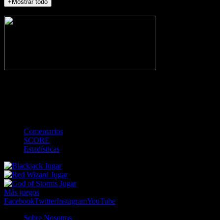
+Mostrar todo
NO_INCIDENTS
-
Gol
Tarjeta amarilla
Roja
Córner
Penalti
FKIC
Sustitución
0
-
-
-
-
-
-
0
-
-
-
-
-
-
Comentarios
SCORE
Estadísticas
Jugar
Jugar
Jugar
Más juegos
Facebook
Twitter
Instagram
YouTube
Sobre Nosotros