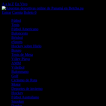
A a la Z
En Vivo
Entrar
Cuenta
Boleto
0
Fútbol
Tenis
Fútbol Americano
Baloncesto
Béisbol
eSports
Hockey sobre Hielo
Boxeo
Tenis de Mesa
Vóley Playa
AMM
Vóleibol
Balonmano
Golf
Ciclismo de Ruta
Motor
Deportes de invierno
Hockey
Fútbol Australiano
Snooker
Dardos