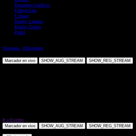
Deportes Gaélicos
Fútbol Sala
Críquet
Rugby League
Rugby Union
Padel
Fútbol
Noruega - Eliteserien
Molde vs Bryne FK
Marcador en vivo
SHOW_AUG_STREAM
SHOW_REG_STREAM
Ir a Evento
Marcador en vivo
SHOW_AUG_STREAM
SHOW_REG_STREAM