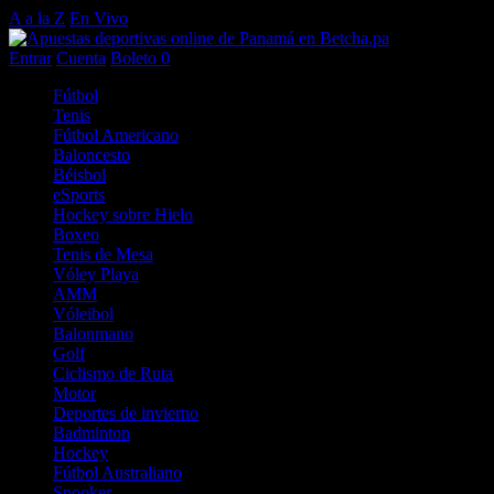
A a la Z
En Vivo
Entrar
Cuenta
Boleto
0
Fútbol
Tenis
Fútbol Americano
Baloncesto
Béisbol
eSports
Hockey sobre Hielo
Boxeo
Tenis de Mesa
Vóley Playa
AMM
Vóleibol
Balonmano
Golf
Ciclismo de Ruta
Motor
Deportes de invierno
Badminton
Hockey
Fútbol Australiano
Snooker