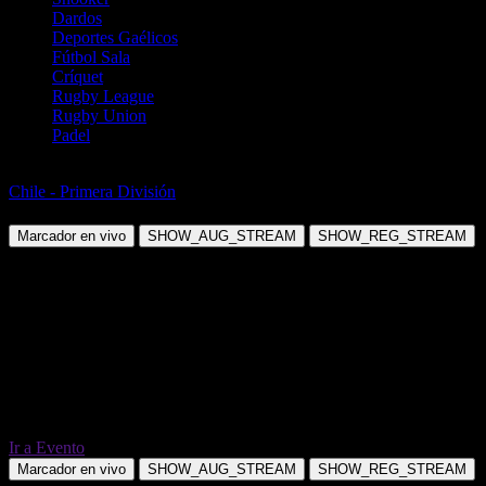
Dardos
Deportes Gaélicos
Fútbol Sala
Críquet
Rugby League
Rugby Union
Padel
Fútbol
Chile - Primera División
Colo Colo vs Huachipato
Marcador en vivo
SHOW_AUG_STREAM
SHOW_REG_STREAM
Ir a Evento
Marcador en vivo
SHOW_AUG_STREAM
SHOW_REG_STREAM