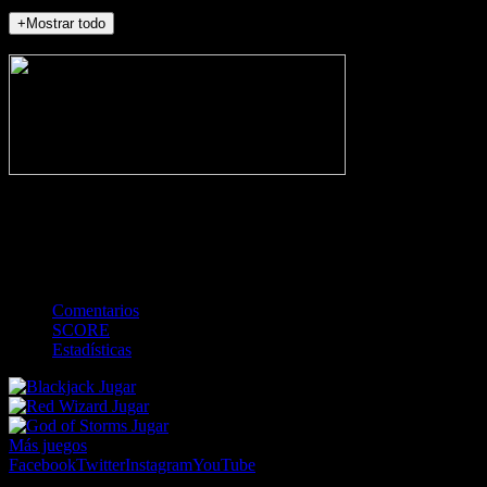
+Mostrar todo
NO_INCIDENTS
-
Gol
Tarjeta amarilla
Roja
Córner
Penalti
FKIC
Sustitución
0
-
-
-
-
-
-
0
-
-
-
-
-
-
Comentarios
SCORE
Estadísticas
Jugar
Jugar
Jugar
Más juegos
Facebook
Twitter
Instagram
YouTube