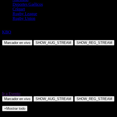
Deportes Gaélicos
Críquet
Rugby League
Rugby Union
Béisbol
KBO
Lotte Giants @ Kiwoom Heroes
Marcador en vivo
SHOW_AUG_STREAM
SHOW_REG_STREAM
Ir a Evento
Marcador en vivo
SHOW_AUG_STREAM
SHOW_REG_STREAM
+Mostrar todo
NO_INCIDENTS