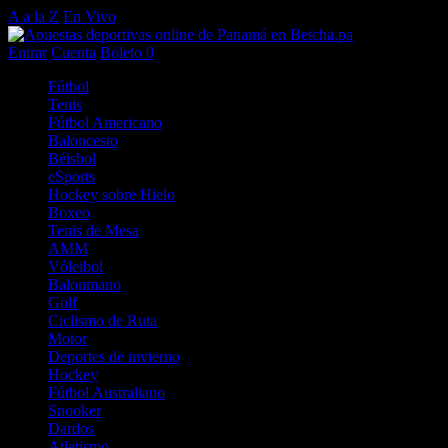
A a la Z
En Vivo
Entrar
Cuenta
Boleto
0
Fútbol
Tenis
Fútbol Americano
Baloncesto
Béisbol
eSports
Hockey sobre Hielo
Boxeo
Tenis de Mesa
AMM
Vóleibol
Balonmano
Golf
Ciclismo de Ruta
Motor
Deportes de invierno
Hockey
Fútbol Australiano
Snooker
Dardos
Atletismo