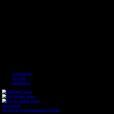
<
>
0
0
Bateando
-
BALLS
0
STRIKES
0
OUTS
0
Campo
Comentarios
SCORE
Estadísticas
Jugar
Jugar
Jugar
Más juegos
Facebook
Twitter
Instagram
YouTube