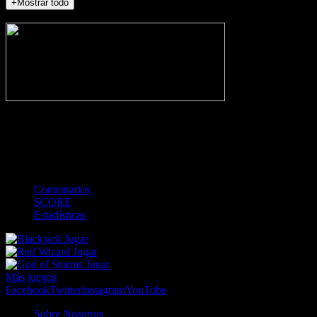
+Mostrar todo
NO_INCIDENTS
-
Gol
Tarjeta amarilla
Roja
Córner
Penalti
FKIC
Sustitución
0
-
-
-
-
-
-
0
-
-
-
-
-
-
Comentarios
SCORE
Estadísticas
Jugar
Jugar
Jugar
Más juegos
Facebook
Twitter
Instagram
YouTube
Sobre Nosotros