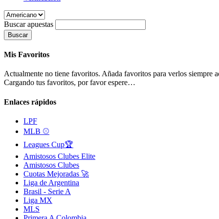
Buscar apuestas
Buscar
Mis Favoritos
Actualmente no tiene favoritos. Añada favoritos para verlos siempre a
Cargando tus favoritos, por favor espere…
Enlaces rápidos
LPF
MLB ⚾
Leagues Cup🏆
Amistosos Clubes Elite
Amistosos Clubes
Cuotas Mejoradas 🚀
Liga de Argentina
Brasil - Serie A
Liga MX
MLS
Primera A Colombia