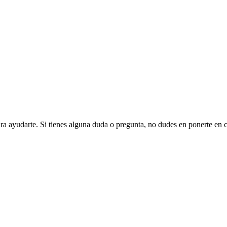
 para ayudarte. Si tienes alguna duda o pregunta, no dudes en ponerte e