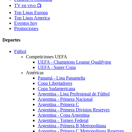
TV en vivo 📺
Top Ligas Europa
Top Ligas America
Eventos hoy
Promociones
Deportes
Fútbol
Competiciones UEFA
UEFA - Champions League Qualifying
UEFA - Super Copa
Américas
Panamá - Liga Panameña
Copa Libertadores
Copa Sudamericana
Argentina - Liga Profesional de Fútbol
Argentina - Primera Nacional
Argentina - Primera C
Argentina - Primera Division Reserves
Argentina - Copa Argentina
Argentina - Torneo Federal
Argentina - Primera B Metropolitana
Argentina - Primera C Metropolitana Reserves