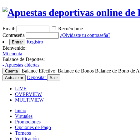
Email:
Recuérdame
Contraseña
¿Olvidaste tu contraseña?
Registro
Bienvenido:
Mi cuenta
Balance de Deportes
:
-
Apuestas abiertas
Balance Efectivo:
Balance de Bonos
Balance de Bono de A
Cuenta
Depositar
Actualizar
Salir
LIVE
OVERVIEW
MULTIVIEW
Inicio
Virtuales
Promociones
Opciones de Pago
Torneos
Verificación