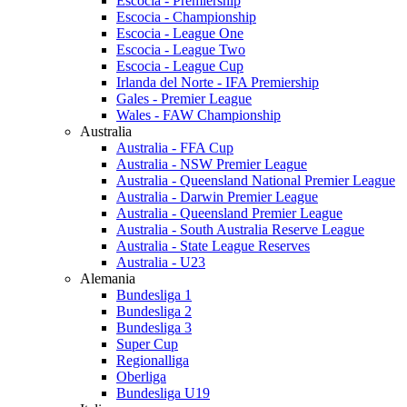
Escocia - Premiership
Escocia - Championship
Escocia - League One
Escocia - League Two
Escocia - League Cup
Irlanda del Norte - IFA Premiership
Gales - Premier League
Wales - FAW Championship
Australia
Australia - FFA Cup
Australia - NSW Premier League
Australia - Queensland National Premier League
Australia - Darwin Premier League
Australia - Queensland Premier League
Australia - South Australia Reserve League
Australia - State League Reserves
Australia - U23
Alemania
Bundesliga 1
Bundesliga 2
Bundesliga 3
Super Cup
Regionalliga
Oberliga
Bundesliga U19