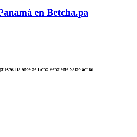
puestas
Balance de Bono Pendiente
Saldo actual