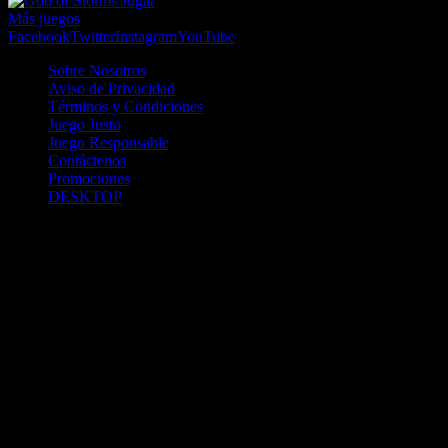
Jugar
Más juegos
Facebook
Twitter
Instagram
YouTube
Sobre Nosotros
Aviso de Privacidad
Términos y Condiciones
Juego Justo
Juego Responsable
Contáctenos
Promociones
DESKTOP
Betcha.pa es operado por ONJOC, CORP. una compañía registrada
en la República de Panamá, autorizada y regulada por la Junta de
Control de Juegos de la Repúlblica de Panamá a través del Contrato
de Admnistración y Operación de Juegos de Suerte y Azar a través
de Internet No. JCJ-03-2020, debidamente refrendado por la
Contraloría de la República de Panamá el día 15 de junio de 2020
con oficinas en Urbanización Costa del Este, PH Plaza Real,
Oficina 403, Corregimiento de Juan Díaz, República de Panamá,
localizables al telefóno +(507) 304-8693 y correo electrónico
info@onjoc.com
SPACEWONDER HOLDINGS LIMITED es una filial europea de