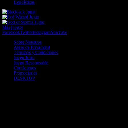
Estadísticas
Jugar
Jugar
Jugar
Más juegos
Facebook
Twitter
Instagram
YouTube
Sobre Nosotros
Aviso de Privacidad
Términos y Condiciones
Juego Justo
Juego Responsable
Contáctenos
Promociones
DESKTOP
Betcha.pa es operado por ONJOC, CORP. una compañía registrada
en la República de Panamá, autorizada y regulada por la Junta de
Control de Juegos de la Repúlblica de Panamá a través del Contrato
de Admnistración y Operación de Juegos de Suerte y Azar a través
de Internet No. JCJ-03-2020, debidamente refrendado por la
Contraloría de la República de Panamá el día 15 de junio de 2020
con oficinas en Urbanización Costa del Este, PH Plaza Real,
Oficina 403, Corregimiento de Juan Díaz, República de Panamá,