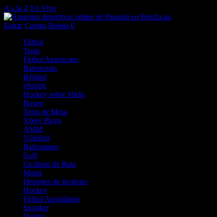
A a la Z
En Vivo
Entrar
Cuenta
Boleto
0
Fútbol
Tenis
Fútbol Americano
Baloncesto
Béisbol
eSports
Hockey sobre Hielo
Boxeo
Tenis de Mesa
Vóley Playa
AMM
Vóleibol
Balonmano
Golf
Ciclismo de Ruta
Motor
Deportes de invierno
Hockey
Fútbol Australiano
Snooker
Dardos