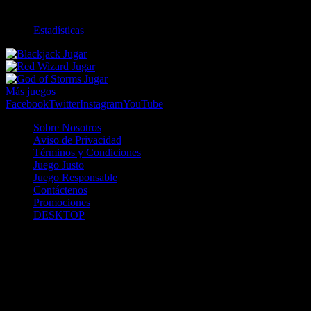
TOTAL
Estadísticas
Jugar
Jugar
Jugar
Más juegos
Facebook
Twitter
Instagram
YouTube
Sobre Nosotros
Aviso de Privacidad
Términos y Condiciones
Juego Justo
Juego Responsable
Contáctenos
Promociones
DESKTOP
Betcha.pa es operado por ONJOC, CORP. una compañía registrada
en la República de Panamá, autorizada y regulada por la Junta de
Control de Juegos de la Repúlblica de Panamá a través del Contrato
de Admnistración y Operación de Juegos de Suerte y Azar a través
de Internet No. JCJ-03-2020, debidamente refrendado por la
Contraloría de la República de Panamá el día 15 de junio de 2020