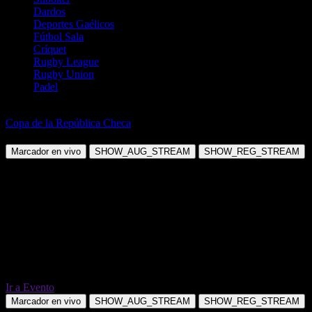
Dardos
Deportes Gaélicos
Fútbol Sala
Críquet
Rugby League
Rugby Union
Padel
Fútbol
Copa de la República Checa
FK Pardubice vs Banik Ostrava
Marcador en vivo
SHOW_AUG_STREAM
SHOW_REG_STREAM
Ir a Evento
Marcador en vivo
SHOW_AUG_STREAM
SHOW_REG_STREAM