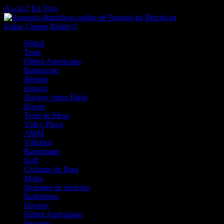
A a la Z
En Vivo
Entrar
Cuenta
Boleto
0
Fútbol
Tenis
Fútbol Americano
Baloncesto
Béisbol
eSports
Hockey sobre Hielo
Boxeo
Tenis de Mesa
Vóley Playa
AMM
Vóleibol
Balonmano
Golf
Ciclismo de Ruta
Motor
Deportes de invierno
Badminton
Hockey
Fútbol Australiano
Snooker