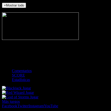
+Mostrar todo
NO_INCIDENTS
-
Gol
Tarjeta amarilla
Roja
Córner
Penalti
FKIC
Sustitución
0
-
-
-
-
-
-
0
-
-
-
-
-
-
Comentarios
SCORE
Estadísticas
Jugar
Jugar
Jugar
Más juegos
Facebook
Twitter
Instagram
YouTube