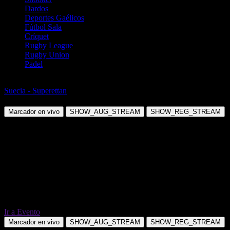
Dardos
Deportes Gaélicos
Fútbol Sala
Críquet
Rugby League
Rugby Union
Padel
Fútbol
Suecia - Superettan
GIF Sundsvall vs Orgryte
Marcador en vivo
SHOW_AUG_STREAM
SHOW_REG_STREAM
Ir a Evento
Marcador en vivo
SHOW_AUG_STREAM
SHOW_REG_STREAM