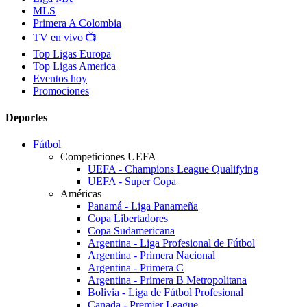
MLS
Primera A Colombia
TV en vivo 📺
Top Ligas Europa
Top Ligas America
Eventos hoy
Promociones
Deportes
Fútbol
Competiciones UEFA
UEFA - Champions League Qualifying
UEFA - Super Copa
Américas
Panamá - Liga Panameña
Copa Libertadores
Copa Sudamericana
Argentina - Liga Profesional de Fútbol
Argentina - Primera Nacional
Argentina - Primera C
Argentina - Primera B Metropolitana
Bolivia - Liga de Fútbol Profesional
Canada - Premier League