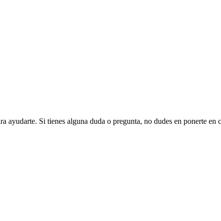
 para ayudarte. Si tienes alguna duda o pregunta, no dudes en ponerte e