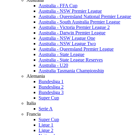
Australia
Australia - FFA Cup
Australia - NSW Premier League
Australia - Queensland National Premier League
Australia - South Australia Premier League
Australia - Victoria Premier League 2
Australia - Darwin Premier League
Australia - NSW League One
Australia - NSW League Two
Australia - Queensland Premier League
Australia - State League
Australia - State League Reserves
Australia - U20
Australia Tasmania Championship
Alemania
Bundesliga 1
Bundesliga 2
Bundesliga 3
Super Cup
Italia
Serie A
Francia
Super Cup
Ligue 1
Ligue 2