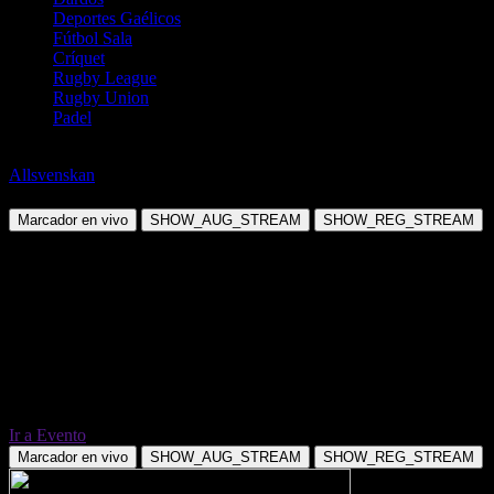
Deportes Gaélicos
Fútbol Sala
Críquet
Rugby League
Rugby Union
Padel
Balonmano
Allsvenskan
Torslanda HK vs HK Varberg
Marcador en vivo
SHOW_AUG_STREAM
SHOW_REG_STREAM
Ir a Evento
Marcador en vivo
SHOW_AUG_STREAM
SHOW_REG_STREAM