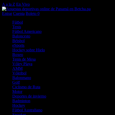
A a la Z
En Vivo
Entrar
Cuenta
Boleto
0
Fútbol
Tenis
Fútbol Americano
Baloncesto
Béisbol
eSports
Hockey sobre Hielo
Boxeo
Tenis de Mesa
Vóley Playa
AMM
Vóleibol
Balonmano
Golf
Ciclismo de Ruta
Motor
Deportes de invierno
Badminton
Hockey
Fútbol Australiano
Snooker