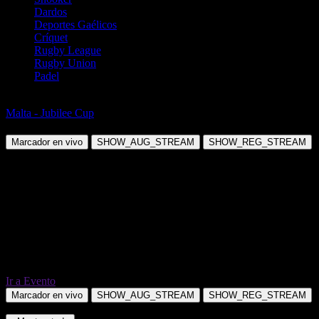
Dardos
Deportes Gaélicos
Críquet
Rugby League
Rugby Union
Padel
Fútbol
Malta - Jubilee Cup
Marsaxlokk FC vs Hibernians FC Paola
Marcador en vivo
SHOW_AUG_STREAM
SHOW_REG_STREAM
Ir a Evento
Marcador en vivo
SHOW_AUG_STREAM
SHOW_REG_STREAM