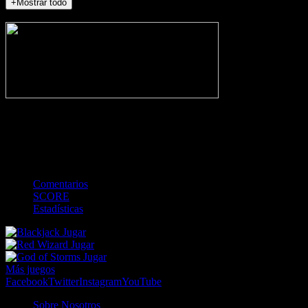
+Mostrar todo
NO_INCIDENTS
-
Gol
Tarjeta amarilla
Roja
Córner
Penalti
FKIC
Sustitución
0
-
-
-
-
-
-
0
-
-
-
-
-
-
Comentarios
SCORE
Estadísticas
Jugar
Jugar
Jugar
Más juegos
Facebook
Twitter
Instagram
YouTube
Sobre Nosotros