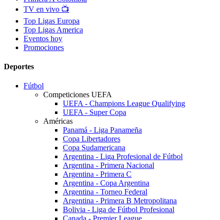
TV en vivo 📺
Top Ligas Europa
Top Ligas America
Eventos hoy
Promociones
Deportes
Fútbol
Competiciones UEFA
UEFA - Champions League Qualifying
UEFA - Super Copa
Américas
Panamá - Liga Panameña
Copa Libertadores
Copa Sudamericana
Argentina - Liga Profesional de Fútbol
Argentina - Primera Nacional
Argentina - Primera C
Argentina - Copa Argentina
Argentina - Torneo Federal
Argentina - Primera B Metropolitana
Bolivia - Liga de Fútbol Profesional
Canada - Premier League