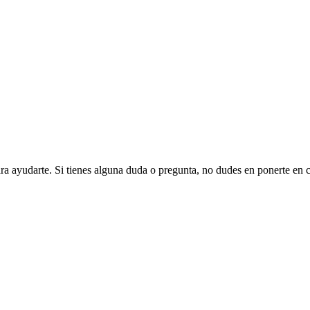
 para ayudarte. Si tienes alguna duda o pregunta, no dudes en ponerte e