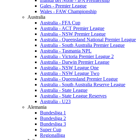
Irlanda del Norte - IFA Premiership
Gales - Premier League
Wales - FAW Championship
Australia
Australia - FFA Cup
Australia - ACT Premier League
Australia - NSW Premier League
Australia - Queensland National Premier League
Australia - South Australia Premier League
Australia - Tasmania NPL
Australia - Victoria Premier League 2
Australia - Darwin Premier League
Australia - NSW League One
Australia - NSW League Two
Australia - Queensland Premier League
Australia - South Australia Reserve League
Australia - State League
Australia - State League Reserves
Australia - U23
Alemania
Bundesliga 1
Bundesliga 2
Bundesliga 3
Super Cup
Regionalliga