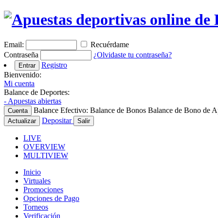
Email:
Recuérdame
Contraseña
¿Olvidaste tu contraseña?
Registro
Bienvenido:
Mi cuenta
Balance de Deportes
:
-
Apuestas abiertas
Balance Efectivo:
Balance de Bonos
Balance de Bono de A
Cuenta
Depositar
Actualizar
Salir
LIVE
OVERVIEW
MULTIVIEW
Inicio
Virtuales
Promociones
Opciones de Pago
Torneos
Verificación