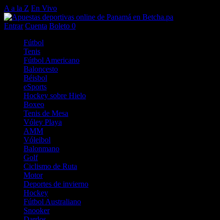
A a la Z
En Vivo
Entrar
Cuenta
Boleto
0
Fútbol
Tenis
Fútbol Americano
Baloncesto
Béisbol
eSports
Hockey sobre Hielo
Boxeo
Tenis de Mesa
Vóley Playa
AMM
Vóleibol
Balonmano
Golf
Ciclismo de Ruta
Motor
Deportes de invierno
Hockey
Fútbol Australiano
Snooker
Dardos