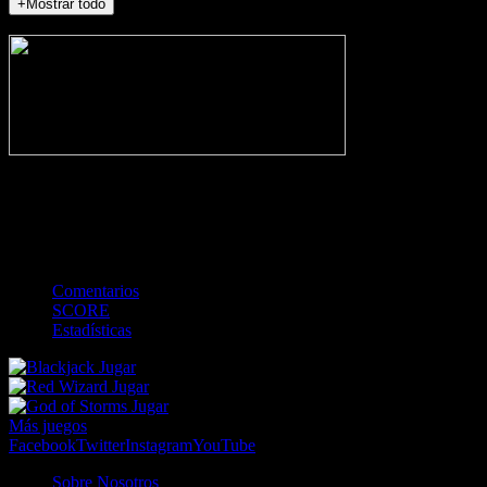
+Mostrar todo
NO_INCIDENTS
-
Gol
Tarjeta amarilla
Roja
Córner
Penalti
FKIC
Sustitución
0
-
-
-
-
-
-
0
-
-
-
-
-
-
Comentarios
SCORE
Estadísticas
Jugar
Jugar
Jugar
Más juegos
Facebook
Twitter
Instagram
YouTube
Sobre Nosotros