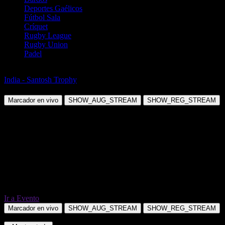
Deportes Gaélicos
Fútbol Sala
Críquet
Rugby League
Rugby Union
Padel
Fútbol
India - Santosh Trophy
Punjab vs FC Kerala
Marcador en vivo
SHOW_AUG_STREAM
SHOW_REG_STREAM
Ir a Evento
Marcador en vivo
SHOW_AUG_STREAM
SHOW_REG_STREAM