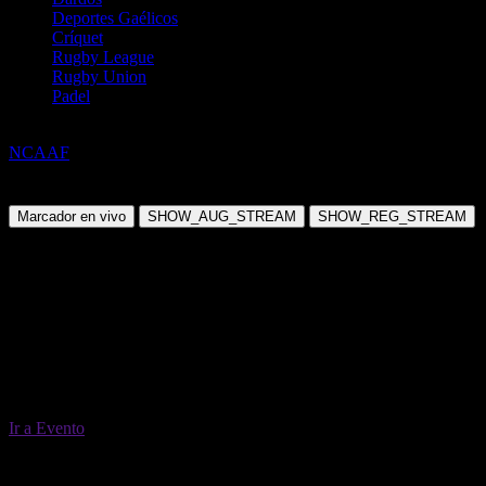
Deportes Gaélicos
Críquet
Rugby League
Rugby Union
Padel
Fútbol Americano
NCAAF
UAB @ Illinois
Jueves, 03 Sep 2026 20:00:00
Marcador en vivo
SHOW_AUG_STREAM
SHOW_REG_STREAM
Ir a Evento
03 Sep 20:00
Todos los mercados (36)