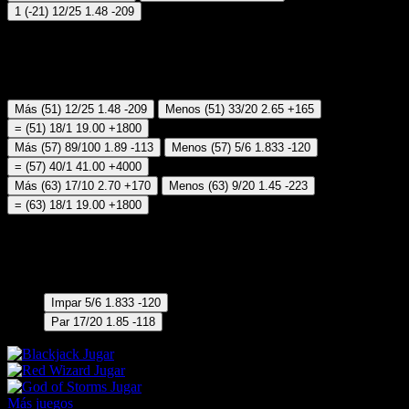
1
(
-21
)
12/25
1.48
-209
Crear Apuesta
RECUPERAR APUESTA DISPONIBLE
Over/Under (Con Prórroga) – 3 Opciones
Más
(
51
)
12/25
1.48
-209
Menos
(
51
)
33/20
2.65
+165
=
(
51
)
18/1
19.00
+1800
Más
(
57
)
89/100
1.89
-113
Menos
(
57
)
5/6
1.833
-120
=
(
57
)
40/1
41.00
+4000
Más
(
63
)
17/10
2.70
+170
Menos
(
63
)
9/20
1.45
-223
=
(
63
)
18/1
19.00
+1800
Crear Apuesta
RECUPERAR APUESTA DISPONIBLE
Impar/Par
Impar
5/6
1.833
-120
Par
17/20
1.85
-118
Jugar
Jugar
Jugar
Más juegos