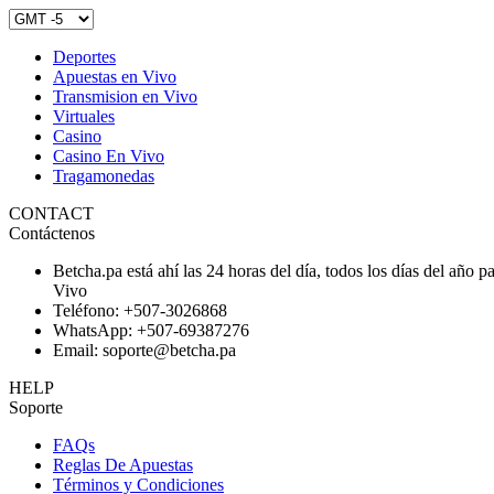
Deportes
Apuestas en Vivo
Transmision en Vivo
Virtuales
Casino
Casino En Vivo
Tragamonedas
CONTACT
Contáctenos
Betcha.pa está ahí las 24 horas del día, todos los días del año
Vivo
Teléfono:
+507-3026868
WhatsApp:
+507-69387276
Email:
soporte@betcha.pa
HELP
Soporte
FAQs
Reglas De Apuestas
Términos y Condiciones