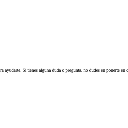
 para ayudarte. Si tienes alguna duda o pregunta, no dudes en ponerte e