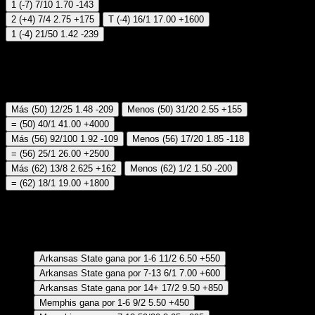
1
(
-7
)
7/10
1.70
-143
2
(
+4
)
7/4
2.75
+175
T
(
-4
)
16/1
17.00
+1600
1
(
-4
)
21/50
1.42
-239
Crear Apuesta
RECUPERAR APUESTA DISPONIBLE
Over/Under (Con Prórroga) – 3 Opciones
Más
(
50
)
12/25
1.48
-209
Menos
(
50
)
31/20
2.55
+155
=
(
50
)
40/1
41.00
+4000
Más
(
56
)
92/100
1.92
-109
Menos
(
56
)
17/20
1.85
-118
=
(
56
)
25/1
26.00
+2500
Más
(
62
)
13/8
2.625
+162
Menos
(
62
)
1/2
1.50
-200
=
(
62
)
18/1
19.00
+1800
Crear Apuesta
RECUPERAR APUESTA DISPONIBLE
Margen de victoria (Incluye Over Time)
Arkansas State gana por 1-6
11/2
6.50
+550
Arkansas State gana por 7-13
6/1
7.00
+600
Arkansas State gana por 14+
17/2
9.50
+850
Memphis gana por 1-6
9/2
5.50
+450