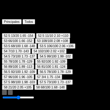
Crear Apuesta
RECUPERAR APUESTA DISPONIBLE
Total Puntos Alternativo
Principales
Todos
Más de
Menos de
52.5
13/20
1.65
-154
52.5
11/10
2.10
+110
53
66/100
1.66
-152
53
108/100
2.08
+108
53.5
68/100
1.68
-148
53.5
106/100
2.06
+106
54
7/10
1.70
-143
54
102/100
2.02
+102
54.5
73/100
1.73
-137
54.5
99/100
1.99
-102
55
78/100
1.78
-129
55
92/100
1.92
-109
56
89/100
1.89
-113
56
81/100
1.81
-124
56.5
92/100
1.92
-109
56.5
78/100
1.78
-129
57
96/100
1.96
-105
57
3/4
1.75
-134
57.5
98/100
1.98
-103
57.5
73/100
1.73
-137
58
21/20
2.05
+105
58
68/100
1.68
-148
-
-
52.5
58