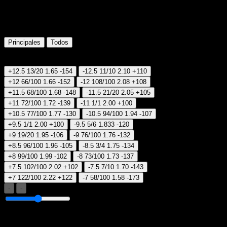
Crear Apuesta
RECUPERAR APUESTA DISPONIBLE
Hándicap Alternativo
Principales
Todos
Arkansas State
Memphis
+12.5
13/20
1.65
-154
-12.5
11/10
2.10
+110
+12
66/100
1.66
-152
-12
108/100
2.08
+108
+11.5
68/100
1.68
-148
-11.5
21/20
2.05
+105
+11
72/100
1.72
-139
-11
1/1
2.00
+100
+10.5
77/100
1.77
-130
-10.5
94/100
1.94
-107
+9.5
1/1
2.00
+100
-9.5
5/6
1.833
-120
+9
19/20
1.95
-106
-9
76/100
1.76
-132
+8.5
96/100
1.96
-105
-8.5
3/4
1.75
-134
+8
99/100
1.99
-102
-8
73/100
1.73
-137
+7.5
102/100
2.02
+102
-7.5
7/10
1.70
-143
+7
122/100
2.22
+122
-7
58/100
1.58
-173
-
-
+12.5
+7