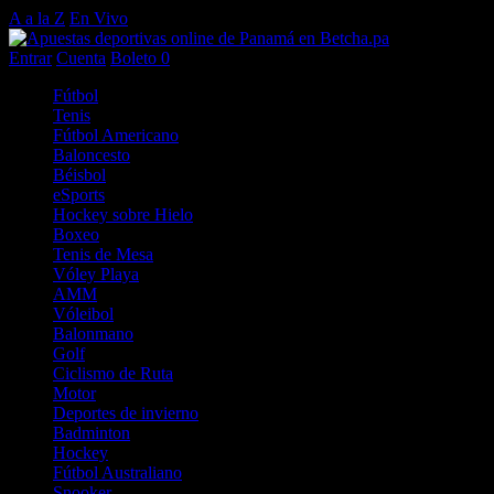
A a la Z
En Vivo
Entrar
Cuenta
Boleto
0
Fútbol
Tenis
Fútbol Americano
Baloncesto
Béisbol
eSports
Hockey sobre Hielo
Boxeo
Tenis de Mesa
Vóley Playa
AMM
Vóleibol
Balonmano
Golf
Ciclismo de Ruta
Motor
Deportes de invierno
Badminton
Hockey
Fútbol Australiano
Snooker