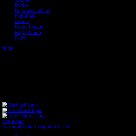
Dardos
Deportes Gaélicos
Fútbol Sala
Críquet
Rugby League
Rugby Union
Padel
Inicio
Error
ERROR 404 - NO SE HA ENCONTRADO EL
ARCHIVO
Lo sentimos pero no se ha podido localizar la página que estás
buscando. Es posible que hayas introducido una URL errónea o que
se haya producido un cambio en la dirección web. Para recibir
ayuda sobre la página a la que quieres acceder visita nuestro map
Jugar
Jugar
Jugar
Más juegos
Facebook
Twitter
Instagram
YouTube