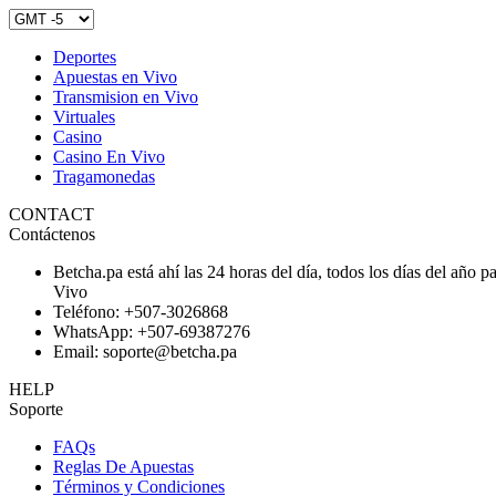
Deportes
Apuestas en Vivo
Transmision en Vivo
Virtuales
Casino
Casino En Vivo
Tragamonedas
CONTACT
Contáctenos
Betcha.pa está ahí las 24 horas del día, todos los días del año
Vivo
Teléfono:
+507-3026868
WhatsApp:
+507-69387276
Email:
soporte@betcha.pa
HELP
Soporte
FAQs
Reglas De Apuestas
Términos y Condiciones