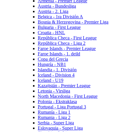
Armenia - Premier League
Austria - Bundesliga
Austria - 2. Liga
Belgica - 1ra División A
Bosnia & Herzegovina - Premier Liga
Bulgaria - First League
Croatia - HNL
República Checa - First League
República Checa - Liga 2
Faroe Islands - Premier League
Faroe Islands - 1. deild
Copa del Grecia
Hungría - NB1
Islandia - 1. División
Iceland - Division 4
Iceland - U19
Kazajistán - Premier League
Letonia - Virsliga
North Macedonia - First League
Polonia - Ekstraklasa
Portugal - Liga Portugal 3
Rumanía - Liga 1
Rumania - Liga 2
Serbia - Super Liga
Eslovaquia - Super Liga