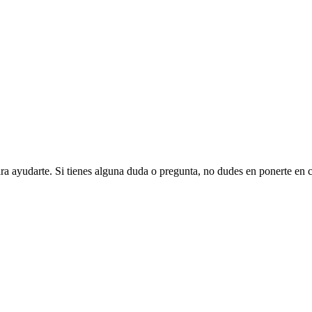
 para ayudarte. Si tienes alguna duda o pregunta, no dudes en ponerte e