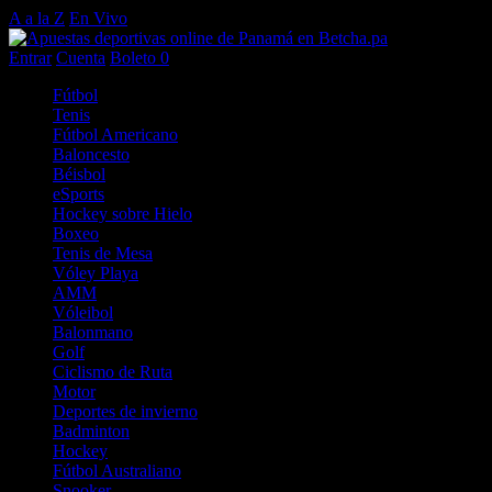
A a la Z
En Vivo
Entrar
Cuenta
Boleto
0
Fútbol
Tenis
Fútbol Americano
Baloncesto
Béisbol
eSports
Hockey sobre Hielo
Boxeo
Tenis de Mesa
Vóley Playa
AMM
Vóleibol
Balonmano
Golf
Ciclismo de Ruta
Motor
Deportes de invierno
Badminton
Hockey
Fútbol Australiano
Snooker