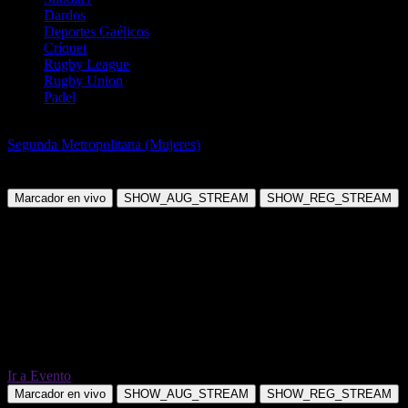
Dardos
Deportes Gaélicos
Críquet
Rugby League
Rugby Union
Padel
Vóleibol
Segunda Metropolitana (Mujeres)
La Patriada-F.Varela Women vs
San Fernando Women
Marcador en vivo
SHOW_AUG_STREAM
SHOW_REG_STREAM
Ir a Evento
Marcador en vivo
SHOW_AUG_STREAM
SHOW_REG_STREAM