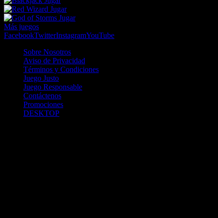
Jugar
Jugar
Jugar
Más juegos
Facebook
Twitter
Instagram
YouTube
Sobre Nosotros
Aviso de Privacidad
Términos y Condiciones
Juego Justo
Juego Responsable
Contáctenos
Promociones
DESKTOP
Betcha.pa es operado por ONJOC, CORP. una compañía registrada
en la República de Panamá, autorizada y regulada por la Junta de
Control de Juegos de la Repúlblica de Panamá a través del Contrato
de Admnistración y Operación de Juegos de Suerte y Azar a través
de Internet No. JCJ-03-2020, debidamente refrendado por la
Contraloría de la República de Panamá el día 15 de junio de 2020
con oficinas en Urbanización Costa del Este, PH Plaza Real,
Oficina 403, Corregimiento de Juan Díaz, República de Panamá,
localizables al telefóno +(507) 304-8693 y correo electrónico
info@onjoc.com