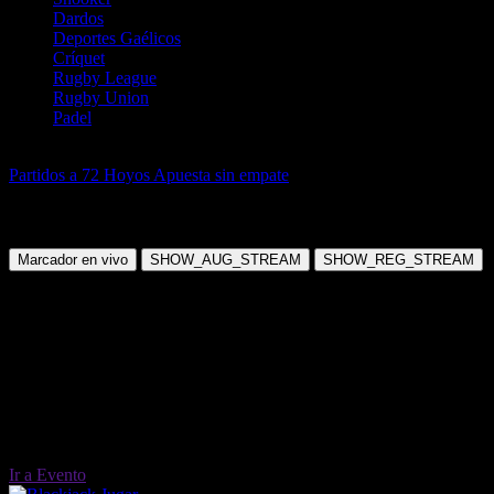
Dardos
Deportes Gaélicos
Críquet
Rugby League
Rugby Union
Padel
Golf
Partidos a 72 Hoyos Apuesta sin empate
Hideki Matsuyama vs Ben
Griffin
Jueves, 04 Jun 2026 08:10:00
Marcador en vivo
SHOW_AUG_STREAM
SHOW_REG_STREAM
Ir a Evento