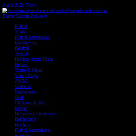
A a la Z
En Vivo
Entrar
Cuenta
Boleto
0
Fútbol
Tenis
Fútbol Americano
Baloncesto
Béisbol
eSports
Hockey sobre Hielo
Boxeo
Tenis de Mesa
Vóley Playa
AMM
Vóleibol
Balonmano
Golf
Ciclismo de Ruta
Motor
Deportes de invierno
Badminton
Hockey
Fútbol Australiano
Snooker