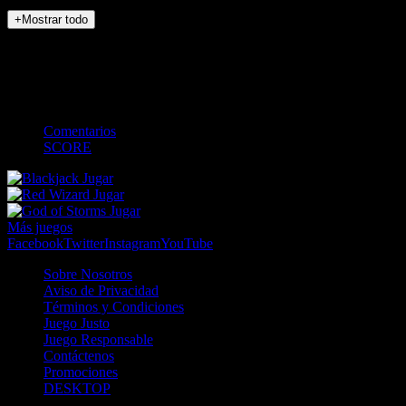
+Mostrar todo
NO_INCIDENTS
WTA
-
-
-
-
Comentarios
SCORE
Jugar
Jugar
Jugar
Más juegos
Facebook
Twitter
Instagram
YouTube
Sobre Nosotros
Aviso de Privacidad
Términos y Condiciones
Juego Justo
Juego Responsable
Contáctenos
Promociones
DESKTOP