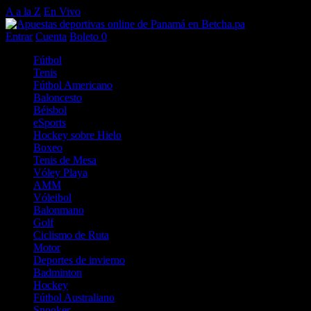
A a la Z
En Vivo
Entrar
Cuenta
Boleto
0
Fútbol
Tenis
Fútbol Americano
Baloncesto
Béisbol
eSports
Hockey sobre Hielo
Boxeo
Tenis de Mesa
Vóley Playa
AMM
Vóleibol
Balonmano
Golf
Ciclismo de Ruta
Motor
Deportes de invierno
Badminton
Hockey
Fútbol Australiano
Snooker