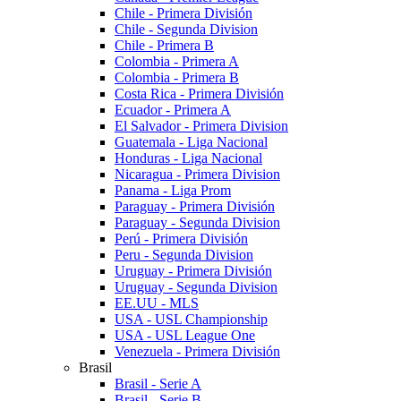
Chile - Primera División
Chile - Segunda Division
Chile - Primera B
Colombia - Primera A
Colombia - Primera B
Costa Rica - Primera División
Ecuador - Primera A
El Salvador - Primera Division
Guatemala - Liga Nacional
Honduras - Liga Nacional
Nicaragua - Primera Division
Panama - Liga Prom
Paraguay - Primera División
Paraguay - Segunda Division
Perú - Primera División
Peru - Segunda Division
Uruguay - Primera División
Uruguay - Segunda Division
EE.UU - MLS
USA - USL Championship
USA - USL League One
Venezuela - Primera División
Brasil
Brasil - Serie A
Brasil - Serie B