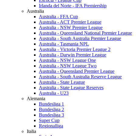
Escocia - League Cup
Irlanda del Norte - IFA Premiership
Australia
Australia - FFA Cup
Australia - ACT Premier League
Australia - NSW Premier League
Australia - Queensland National Premier League
Australia - South Australia Premier League
Australia - Tasmania NPL
Australia - Victoria Premier League 2
Australia - Darwin Premier League
Australia - NSW League One
Australia - NSW League Two
Australia - Queensland Premier League
Australia - South Australia Reserve League
Australia - State League
Australia - State League Reserves
Australia - U23
Alemania
Bundesliga 1
Bundesliga 2
Bundesliga 3
Super Cup
Regionalliga
Italia