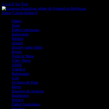
A a la Z
En Vivo
Entrar
Cuenta
Boleto
0
Fútbol
Tenis
Fútbol Americano
Baloncesto
Béisbol
eSports
Hockey sobre Hielo
Boxeo
Tenis de Mesa
Vóley Playa
AMM
Vóleibol
Balonmano
Golf
Ciclismo de Ruta
Motor
Deportes de invierno
Badminton
Hockey
Fútbol Australiano
Snooker