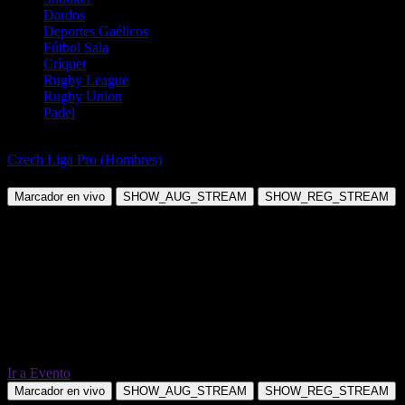
Dardos
Deportes Gaélicos
Fútbol Sala
Críquet
Rugby League
Rugby Union
Padel
Tenis de Mesa
Czech Liga Pro (Hombres)
Martin Huk vs Jiri Ruzicka
Marcador en vivo
SHOW_AUG_STREAM
SHOW_REG_STREAM
Ir a Evento
Marcador en vivo
SHOW_AUG_STREAM
SHOW_REG_STREAM