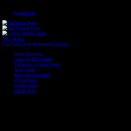
TOTAL
Estadísticas
Jugar
Jugar
Jugar
Más juegos
Facebook
Twitter
Instagram
YouTube
Sobre Nosotros
Aviso de Privacidad
Términos y Condiciones
Juego Justo
Juego Responsable
Contáctenos
Promociones
DESKTOP
Betcha.pa es operado por ONJOC, CORP. una compañía registrada
en la República de Panamá, autorizada y regulada por la Junta de
Control de Juegos de la Repúlblica de Panamá a través del Contrato
de Admnistración y Operación de Juegos de Suerte y Azar a través
de Internet No. JCJ-03-2020, debidamente refrendado por la
Contraloría de la República de Panamá el día 15 de junio de 2020