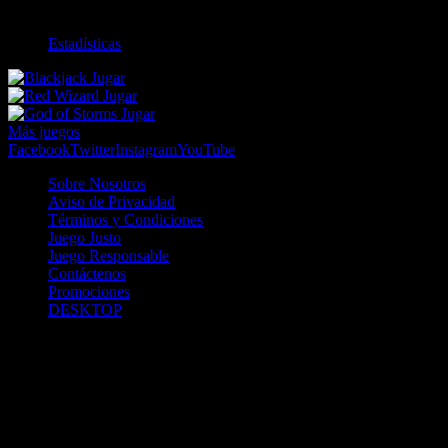
TOTAL
Estadísticas
Jugar
Jugar
Jugar
Más juegos
Facebook
Twitter
Instagram
YouTube
Sobre Nosotros
Aviso de Privacidad
Términos y Condiciones
Juego Justo
Juego Responsable
Contáctenos
Promociones
DESKTOP
Betcha.pa es operado por ONJOC, CORP. una compañía registrada
en la República de Panamá, autorizada y regulada por la Junta de
Control de Juegos de la Repúlblica de Panamá a través del Contrato
de Admnistración y Operación de Juegos de Suerte y Azar a través
de Internet No. JCJ-03-2020, debidamente refrendado por la
Contraloría de la República de Panamá el día 15 de junio de 2020