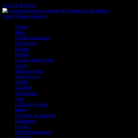
A a la Z
En Vivo
Entrar
Cuenta
Boleto
0
Fútbol
Tenis
Fútbol Americano
Baloncesto
Béisbol
eSports
Hockey sobre Hielo
Boxeo
Tenis de Mesa
Vóley Playa
AMM
Vóleibol
Balonmano
Golf
Ciclismo de Ruta
Motor
Deportes de invierno
Badminton
Hockey
Fútbol Australiano
Snooker