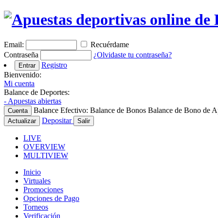
Email:
Recuérdame
Contraseña
¿Olvidaste tu contraseña?
Registro
Bienvenido:
Mi cuenta
Balance de Deportes
:
-
Apuestas abiertas
Balance Efectivo:
Balance de Bonos
Balance de Bono de A
Cuenta
Depositar
Actualizar
Salir
LIVE
OVERVIEW
MULTIVIEW
Inicio
Virtuales
Promociones
Opciones de Pago
Torneos
Verificación