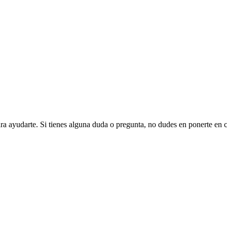
 para ayudarte. Si tienes alguna duda o pregunta, no dudes en ponerte e