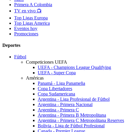
Primera A Colombia
TV en vivo 📺
Top Ligas Europa
Top Ligas America
Eventos hoy
Promociones
Deportes
Fútbol
Competiciones UEFA
UEFA - Champions League Qualifying
UEFA - Super Copa
Américas
Panamá - Liga Panameña
Copa Libertadores
Copa Sudamericana
Argentina - Liga Profesional de Fútbol
Argentina - Primera Nacional
Argentina - Primera C
Argentina - Primera B Metropolitana
Argentina - Primera C Metropolitana Reserves
Bolivia - Liga de Fútbol Profesional
Canada - Premier League