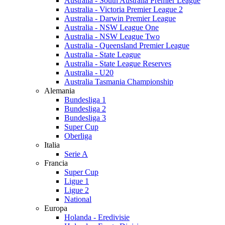
Australia - South Australia Premier League
Australia - Victoria Premier League 2
Australia - Darwin Premier League
Australia - NSW League One
Australia - NSW League Two
Australia - Queensland Premier League
Australia - State League
Australia - State League Reserves
Australia - U20
Australia Tasmania Championship
Alemania
Bundesliga 1
Bundesliga 2
Bundesliga 3
Super Cup
Oberliga
Italia
Serie A
Francia
Super Cup
Ligue 1
Ligue 2
National
Europa
Holanda - Eredivisie