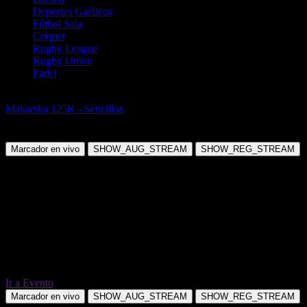
Deportes Gaélicos
Fútbol Sala
Críquet
Rugby League
Rugby Union
Padel
Tenis
Makarska 125K - Sencillos
Simona Waltert vs Andrea Lazaro
Garcia
Marcador en vivo
SHOW_AUG_STREAM
SHOW_REG_STREAM
Ir a Evento
Marcador en vivo
SHOW_AUG_STREAM
SHOW_REG_STREAM