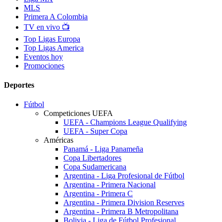
MLS
Primera A Colombia
TV en vivo 📺
Top Ligas Europa
Top Ligas America
Eventos hoy
Promociones
Deportes
Fútbol
Competiciones UEFA
UEFA - Champions League Qualifying
UEFA - Super Copa
Américas
Panamá - Liga Panameña
Copa Libertadores
Copa Sudamericana
Argentina - Liga Profesional de Fútbol
Argentina - Primera Nacional
Argentina - Primera C
Argentina - Primera Division Reserves
Argentina - Primera B Metropolitana
Bolivia - Liga de Fútbol Profesional