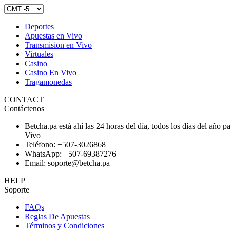
Deportes
Apuestas en Vivo
Transmision en Vivo
Virtuales
Casino
Casino En Vivo
Tragamonedas
CONTACT
Contáctenos
Betcha.pa está ahí las 24 horas del día, todos los días del año
Vivo
Teléfono:
+507-3026868
WhatsApp:
+507-69387276
Email:
soporte@betcha.pa
HELP
Soporte
FAQs
Reglas De Apuestas
Términos y Condiciones