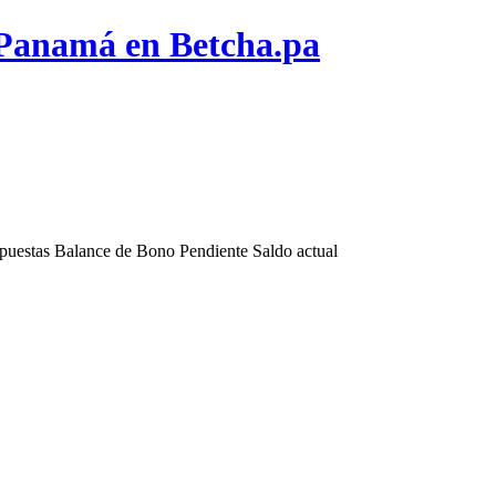
puestas
Balance de Bono Pendiente
Saldo actual