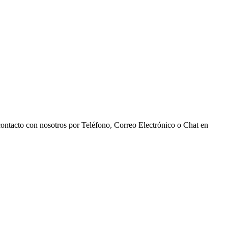
n contacto con nosotros por Teléfono, Correo Electrónico o Chat en