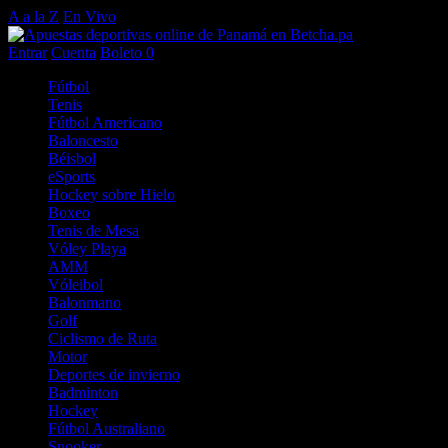
A a la Z
En Vivo
Entrar
Cuenta
Boleto
0
Fútbol
Tenis
Fútbol Americano
Baloncesto
Béisbol
eSports
Hockey sobre Hielo
Boxeo
Tenis de Mesa
Vóley Playa
AMM
Vóleibol
Balonmano
Golf
Ciclismo de Ruta
Motor
Deportes de invierno
Badminton
Hockey
Fútbol Australiano
Snooker