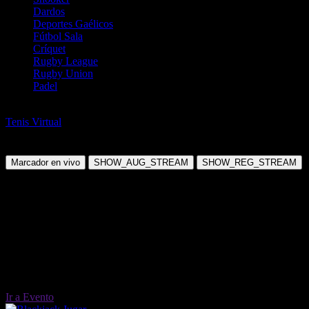
Dardos
Deportes Gaélicos
Fútbol Sala
Críquet
Rugby League
Rugby Union
Padel
Tenis
Tenis Virtual
Micael Barela-Nicolas Mihai
Jueves, 04 Jun 2026 08:25:00
Marcador en vivo
SHOW_AUG_STREAM
SHOW_REG_STREAM
Ir a Evento